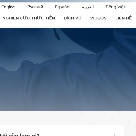
English
Русский
Español
العربية
Tiếng Việt
NGHIÊN CỨU THỰC TIỄN
DỊCH VỤ
VIDEOS
LIÊN HỆ
tôi cần làm gì?