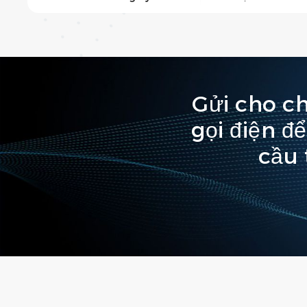
Gửi cho c
gọi điện đ
cầu 