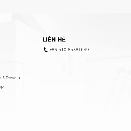
LIÊN HỆ
+86-510-85381039
& Drive-In
ấp