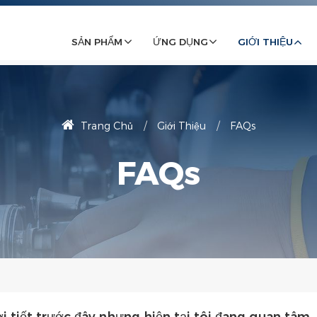
SẢN PHẨM
ỨNG DỤNG
GIỚI THIỆU
Trang Chủ
Giới Thiệu
FAQs
FAQs
 tiết trước đây nhưng hiện tại tôi đang quan tâm, 