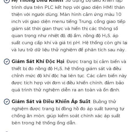
Hệ Thống Điều Khiển
: Sử dụng bộ điều khiển lập
trình dựa trên PLC kết hợp với giao diện HMI thân
thiện với người dùng. Màn hình cảm ứng màu 10
inch với giao diện menu tiếng Trung, cổng giao tiếp
giám sát thời gian thực và hiển thị các thông số
quan trọng như nhiệt độ, độ ẩm, nồng độ H₂S, áp
suất cung cấp khí và giá trị pH. Hệ thống còn ghi lại
và lưu trữ dữ liệu thử nghiệm để phân tích sau này.
Giám Sát Khí Độc Hại
: Được trang bị cảm biến và
thiết bị đo nồng độ H₂S, hệ thống giám sát và điều
chỉnh mức độ khí độc hại liên tục. Các cảm biến này
được tích hợp với đơn vị điều khiển chính, đảm bảo
quá trình thử nghiệm diễn ra an toàn và ổn định.
Giám Sát và Điều Khiển Áp Suất
: Buồng thử
nghiệm được trang bị đồng hồ đo áp suất tương tự
chống ăn mòn, giúp kiểm soát chính xác áp suất
bên trong hệ thống ống dẫn.