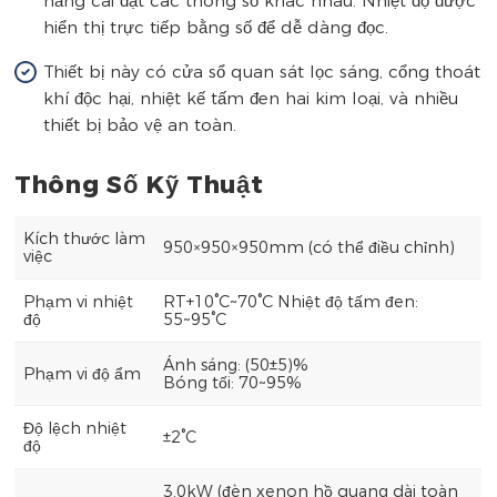
năng cài đặt các thông số khác nhau. Nhiệt độ được
hiển thị trực tiếp bằng số để dễ dàng đọc.
Thiết bị này có cửa sổ quan sát lọc sáng, cổng thoát
khí độc hại, nhiệt kế tấm đen hai kim loại, và nhiều
thiết bị bảo vệ an toàn.
Thông Số Kỹ Thuật
Kích thước làm
950×950×950mm (có thể điều chỉnh)
việc
Phạm vi nhiệt
RT+10°C~70°C Nhiệt độ tấm đen:
độ
55~95°C
Ánh sáng: (50±5)%
Phạm vi độ ẩm
Bóng tối: 70~95%
Độ lệch nhiệt
±2°C
độ
3.0kW (đèn xenon hồ quang dài toàn