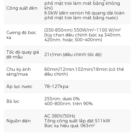
phổ mặt trời làm mát bằng không
Công suất đèn
khí)
6.0kW (đèn xenon hồ quang dài toàn
phổ mặt trời làm mát bằng nước)
(350-850nm) 550W/m²~1100 W/m²
Cường độ bức
(tùy chọn điều chỉnh bức xạ 340nm,
xạ
420nm, hoặc 300~400nm)
Tốc độ quay giá
21r/min (điều chỉnh tốc độ)
đỡ mẫu
Chu kỳ ánh
60min/12min,102min/18min (có thể
sáng/mưa
điều chỉnh)
Áp lực nước
78~127kpa
255nm, dưới 0%
Bộ lọc
400~800nm, trên 90%
AC 380V/50Hz
Nguồn điện
Tổng công suất lắp đặt S11kW
Bức xạ hiệu quả: 063m²