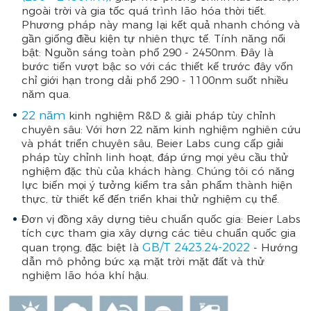
ngoài trời và gia tốc quá trình lão hóa thời tiết.
Phương pháp này mang lại kết quả nhanh chóng và
gần giống điều kiện tự nhiên thực tế. Tính năng nổi
bật: Nguồn sáng toàn phổ 290 - 2450nm. Đây là
bước tiến vượt bậc so với các thiết kế trước đây vốn
chỉ giới hạn trong dải phổ 290 - 1100nm suốt nhiều
năm qua.
22 năm
kinh nghiệm R&D & giải pháp tùy chỉnh
chuyên sâu: Với hơn 22 năm kinh nghiệm nghiên cứu
và phát triển chuyên sâu, Beier Labs cung cấp giải
pháp tùy chỉnh linh hoạt, đáp ứng mọi yêu cầu thử
nghiệm đặc thù của khách hàng. Chúng tôi có năng
lực biến mọi ý tưởng kiểm tra sản phẩm thành hiện
thực, từ thiết kế đến triển khai thử nghiệm cụ thể.
Đơn vị đồng xây dựng tiêu chuẩn quốc gia: Beier Labs
tích cực tham gia xây dựng các tiêu chuẩn quốc gia
GB/T 2423.24-2022
quan trọng, đặc biệt là
- Hướng
dẫn mô phỏng bức xạ mặt trời mặt đất và thử
nghiệm lão hóa khí hậu.